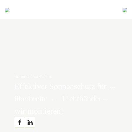
Sonnenschutzfolien
Effektiver Sonnenschutz für ↔️
überbreite ↔️ Lichtbänder –
wir montieren!